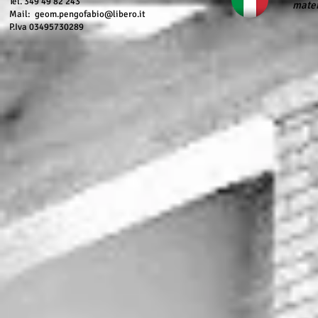
Tel. 349 49 82 243
mater
Mail:
geom.pengofabio@libero.it
P.Iva 03495730289