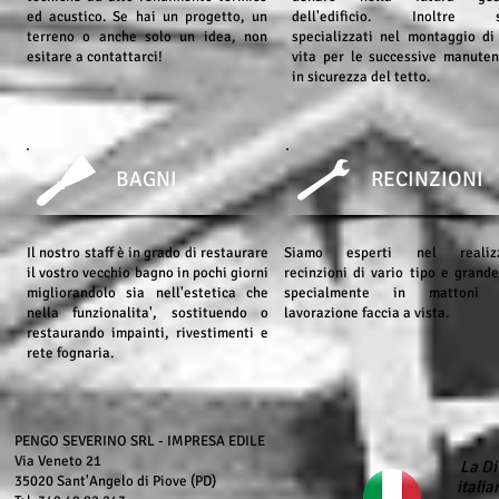
ed acustico. Se hai un progetto, un
dell'edificio. Inoltre s
terreno o anche solo un idea, non
specializzati nel montaggio di
esitare a contattarci!
vita per le successive manuten
in sicurezza del tetto.
BAGNI
RECINZIONI
Il nostro staff è in grado di restaurare
Siamo esperti nel realizz
il vostro vecchio bagno in pochi giorni
recinzioni di vario tipo e grande
migliorandolo sia nell'estetica che
specialmente in mattoni 
nella funzionalita', sostituendo o
lavorazione faccia a vista.
restaurando impainti, rivestimenti e
rete fognaria.
PENGO SEVERINO SRL - IMPRESA EDILE
Via Veneto 21
La Di
35020 Sant'Angelo di Piove (PD)
itali