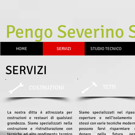
Pengo Severino S
HOME
SERVIZI
STUDIO TECNICO
SERVIZI
TETTI
COSTRUZIONI
La nostra ditta è attrezzata per
Siamo specializzati nel ripas
costruzioni e restauri di qualsiasi
coperture e nell'isolamento 
grandezza. Siamo specializzati nella
stessi con varie tecniche moder
costruzione e ristrutturazione con
possono farvi risparmiare 
tecniche ad alto rendimento termico
denaro nella futura gest